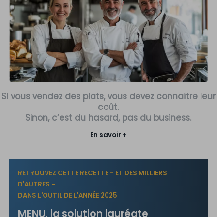
Si vous vendez des plats, vous devez connaître leur
coût.
Sinon, c’est du hasard, pas du business.
En savoir +
RETROUVEZ CETTE RECETTE - ET DES MILLIERS
D'AUTRES -
DANS L'OUTIL DE L'ANNÉE 2025
MENU, la solution l
auréate