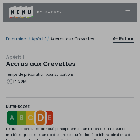
En cuisine.
/
Apéritif
/
Accras aux Crevettes
Retour
Apéritif
Accras aux Crevettes
Temps de préparation pour 20 portions
PT30M
NUTRI-SCORE
D
A
B
C
E
Le Nutri-score D est attribué principalement en raison de la teneur en
matières grasses et en acides gras saturés due à la friture, ainsi que de