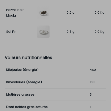
Poivre Noir
0.2 g
0.0 Kg
Moulu
Sel Fin
0.8 g
0.0 Kg
Valeurs nutritionnelles
Kilojoules (énergie)
450
Kilocalories (énergie)
108
Matières grasses
5
Dont acides gras saturés
1