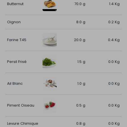
Butternut
70.0 g
1.4 Kg
Oignon
8.0 g
0.2 Kg
Farine T45
20.0 g
0.4 Kg
Persil Frisé
1.5 g
0.0 Kg
Ail Blanc
1.0 g
0.0 Kg
Piment Oiseau
0.5 g
0.0 Kg
Levure Chimique
0.8 g
0.0 Kg