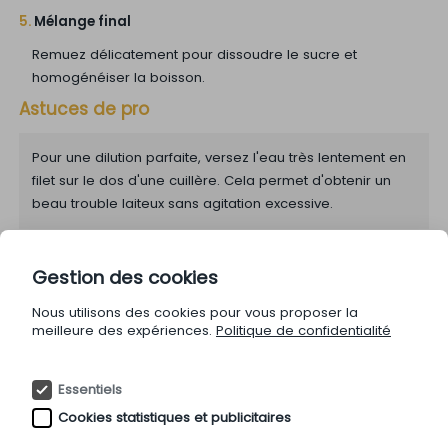
5.
Mélange final
Remuez délicatement pour dissoudre le sucre et
homogénéiser la boisson.
Astuces de pro
Pour une dilution parfaite, versez l'eau très lentement en
filet sur le dos d'une cuillère. Cela permet d'obtenir un
beau trouble laiteux sans agitation excessive.
Utilisez un citron frais et de bonne qualité pour un arôme
Gestion des cookies
plus prononcé et une légère amertume bienvenue.
Nous utilisons des cookies pour vous proposer la
meilleure des expériences.
Politique de confidentialité
Si vous souhaitez un effet 'fraîcheur' accentué, vous
pouvez ajouter un glaçon à la fin, mais cela diluera
Essentiels
légèrement la puissance aromatique.
Cookies statistiques et publicitaires